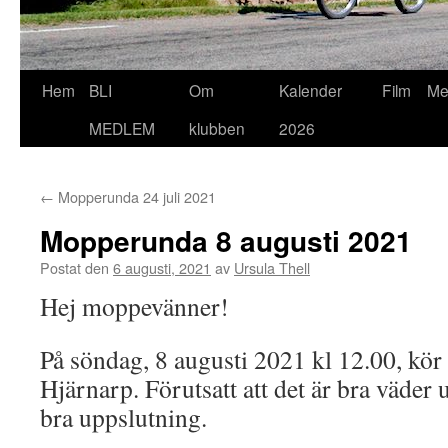
Hoppa
Hem
BLI
Om
Kalender
Film
Me
till
MEDLEM
klubben
2026
innehåll
←
Mopperunda 24 juli 2021
Mopperunda 8 augusti 2021
Postat den
6 augusti, 2021
av
Ursula Thell
Hej moppevänner!
På söndag, 8 augusti 2021 kl 12.00, kör 
Hjärnarp. Förutsatt att det är bra väder
bra uppslutning.