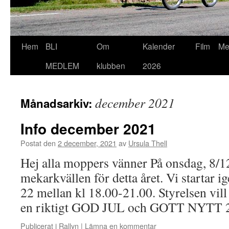
Hoppa
Hem
BLI
Om
Kalender
Film
Me
till
MEDLEM
klubben
2026
innehåll
december 2021
Månadsarkiv:
Info december 2021
Postat den
2 december, 2021
av
Ursula Thell
Hej alla moppers vänner På onsdag, 8/12
mekarkvällen för detta året. Vi startar 
22 mellan kl 18.00-21.00. Styrelsen vill 
en riktigt GOD JUL och GOTT NYTT 
Publicerat i
Rallyn
|
Lämna en kommentar