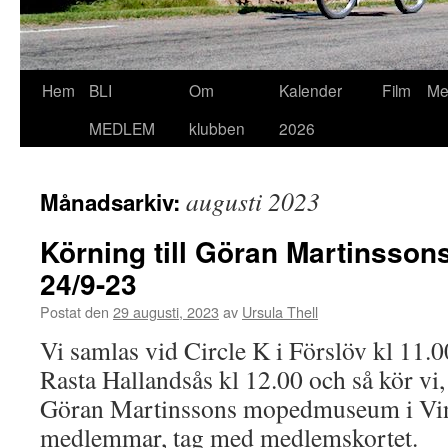
Hoppa
Hem
BLI
Om
Kalender
Film
Me
till
MEDLEM
klubben
2026
innehåll
augusti 2023
Månadsarkiv:
Körning till Göran Martinss
24/9-23
Postat den
29 augusti, 2023
av
Ursula Thell
Vi samlas vid Circle K i Förslöv kl 11.
Rasta Hallandsås kl 12.00 och så kör vi,
Göran Martinssons mopedmuseum i Vin
medlemmar, tag med medlemskortet.