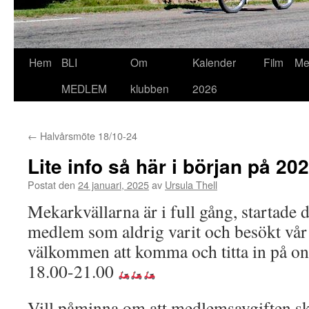
Hoppa
Hem
BLI
Om
Kalender
Film
Me
till
MEDLEM
klubben
2026
innehåll
←
Halvårsmöte 18/10-24
Lite info så här i början på 20
Postat den
24 januari, 2025
av
Ursula Thell
Mekarkvällarna är i full gång, startade 
medlem som aldrig varit och besökt vår
välkommen att komma och titta in på on
18.00-21.00
Vill påminna om att medlemsavgiften ska