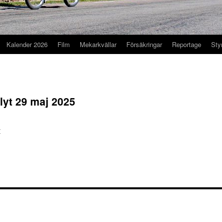
Kalender 2026
Film
Mekarkvällar
Försäkringar
Reportage
Sty
lyt 29 maj 2025
r