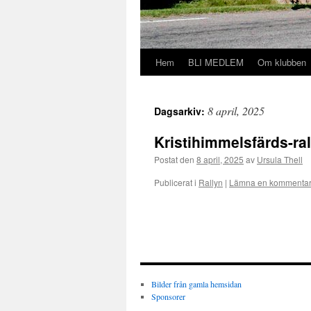
Hem
BLI MEDLEM
Om klubben
Hoppa
till
8 april, 2025
Dagsarkiv:
innehåll
Kristihimmelsfärds-ral
Postat den
8 april, 2025
av
Ursula Thell
Publicerat i
Rallyn
|
Lämna en kommenta
Bilder från gamla hemsidan
Sponsorer