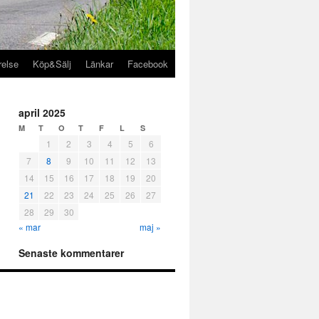
relse
Köp&Sälj
Länkar
Facebook
april 2025
M
T
O
T
F
L
S
1
2
3
4
5
6
7
8
9
10
11
12
13
14
15
16
17
18
19
20
21
22
23
24
25
26
27
28
29
30
« mar
maj »
Senaste kommentarer