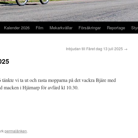
Kalender 2026
Film
Mekarkvällar
Försäkringar
Reportage
Sty
Inbjudan till Fåret dag 13 juli 2025
→
025
tänkte vi ta ut och rasta mopparna på det vackra Bjäre med
d macken i Hjärnarp för avfärd kl 10.30.
ärk
permalänken
.