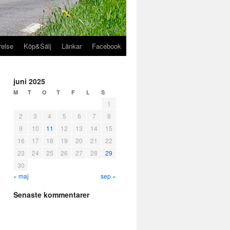
relse
Köp&Sälj
Länkar
Facebook
juni 2025
M
T
O
T
F
L
S
1
2
3
4
5
6
7
8
9
10
11
12
13
14
15
16
17
18
19
20
21
22
23
24
25
26
27
28
29
30
« maj
sep »
Senaste kommentarer