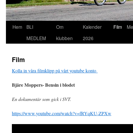
Hoppa
Hem
BLI
Om
Kalender
Film
Me
till
MEDLEM
klubben
2026
innehåll
Film
Kolla in våra filmklipp på vårt youtube konto
Bjäre Moppers- Bensin i blodet
En dokumentär som gick i SVT.
https://www.youtube.com/watch?v=fRYqKU-ZPXw