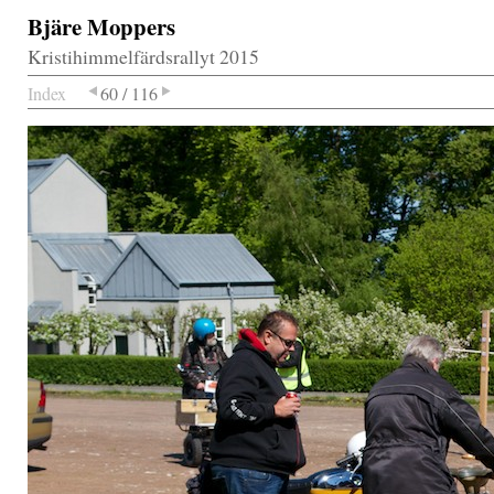
Bjäre Moppers
Kristihimmelfärdsrallyt 2015
Index
60 / 116