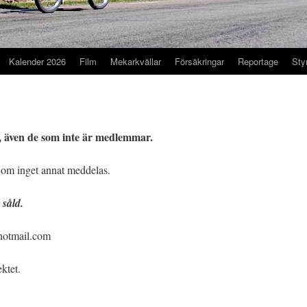
Kalender 2026
Film
Mekarkvällar
Försäkringar
Reportage
Sty
 även de som inte är medlemmar.
 om inget annat meddelas.
 såld.
@hotmail.com
ktet.