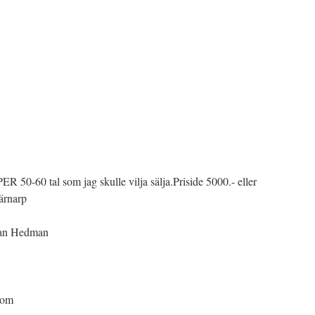
0-60 tal som jag skulle vilja sälja.Priside 5000.- eller
ärnarp
tian Hedman
com