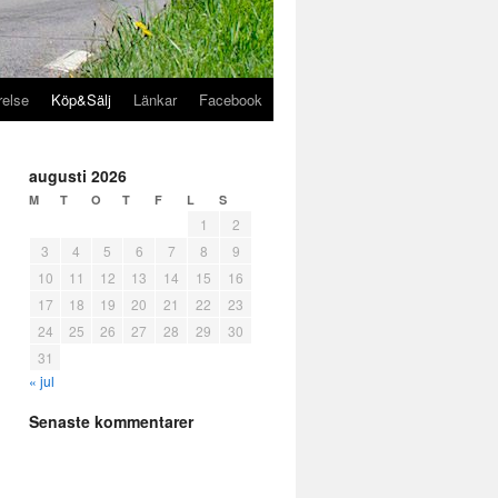
relse
Köp&Sälj
Länkar
Facebook
augusti 2026
M
T
O
T
F
L
S
1
2
3
4
5
6
7
8
9
10
11
12
13
14
15
16
17
18
19
20
21
22
23
24
25
26
27
28
29
30
31
« jul
Senaste kommentarer