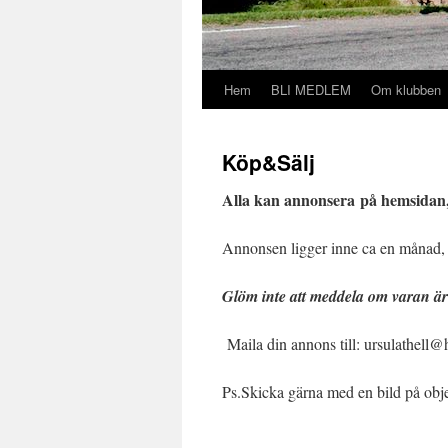
Hem
BLI MEDLEM
Om klubben
Hoppa
till
Köp&Sälj
innehåll
Alla kan annonsera på hemsidan,
Annonsen ligger inne ca en månad,
Glöm inte att meddela om varan är
Maila din annons till: ursulathell
Ps.Skicka gärna med en bild på obje