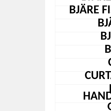
BJÄRE F
BJ
B
B
CURT
HAND