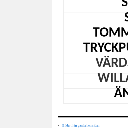
TOMM
TRYCK
VÄRD
WILL
Ä
Bilder från gamla hemsidan