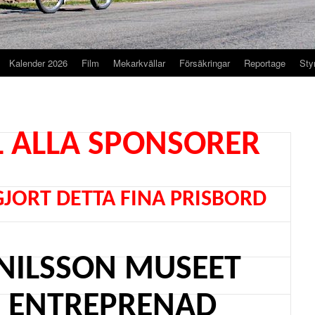
Kalender 2026
Film
Mekarkvällar
Försäkringar
Reportage
Sty
LL ALLA SPONSORER
JORT DETTA FINA PRISBORD
 NILSSON MUSEET
E ENTREPRENAD