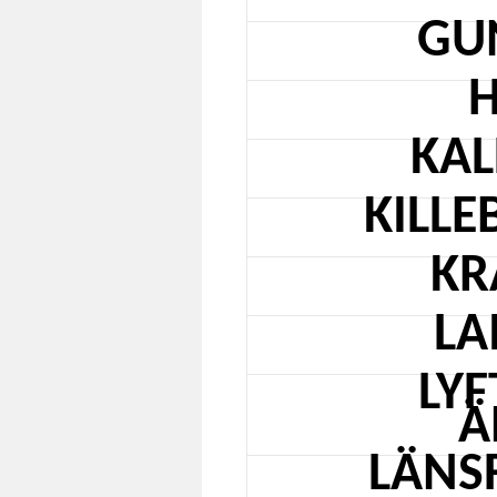
GU
H
KAL
KILLE
KR
LA
LYF
Ä
LÄNS