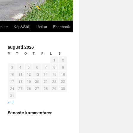
relse
Köp&Sälj
Länkar
Facebook
augusti 2026
M
T
O
T
F
L
S
1
2
3
4
5
6
7
8
9
10
11
12
13
14
15
16
17
18
19
20
21
22
23
24
25
26
27
28
29
30
31
« jul
Senaste kommentarer