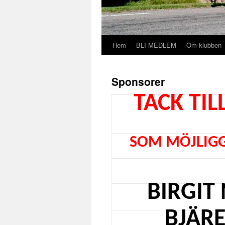
Hem
BLI MEDLEM
Om klubben
Hoppa
till
Sponsorer
innehåll
TACK TI
SOM MÖJLIGG
BIRGIT
BJÄR