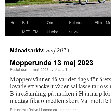
Hoppa
Hem
BLI
Om
Kalender
Film
Me
till
MEDLEM
klubben
2026
innehåll
maj 2023
Månadsarkiv:
Mopperunda 13 maj 2023
Postat den
11 maj, 2023
av
Ursula Thell
Moppersvänner då var det dags för årets
lovade ett vackert väder såHasse tar oss 
Bjäre.Samling på macken i Hjärnarp lö
medtag fika o medlemskort Väl möttPel
Publicerat i
Rallyn
|
Lämna en kommentar