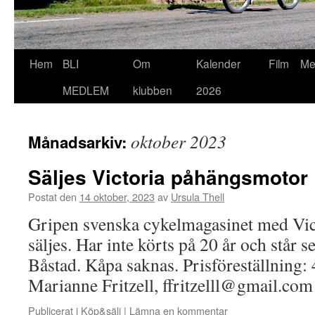
Hoppa
Hem
BLI
Om
Kalender
Film
Me
till
MEDLEM
klubben
2026
innehåll
oktober 2023
Månadsarkiv:
Säljes Victoria påhängsmotor
Postat den
14 oktober, 2023
av
Ursula Thell
Gripen svenska cykelmagasinet med Vic
säljes. Har inte körts på 20 år och står se
Båstad. Kåpa saknas. Prisföreställning: 
Marianne Fritzell, ffritzelll@gmail.com
Publicerat i
Köp&sälj
|
Lämna en kommentar