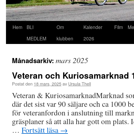
Hoppa
Hem
BLI
Om
Kalender
Film
Me
till
MEDLEM
klubben
2026
innehåll
mars 2025
Månadsarkiv:
Veteran och Kuriosamarknad 1
Postat den
18 mars, 2025
av
Ursula Thell
Veteran & KuriosamarknadMarknad som 
där det sist var 90 säljare och ca 1000 b
för veteranfordon i anslutning till mark
gräsplaner så att alla har gott om plats. 
…
Fortsätt läsa
→