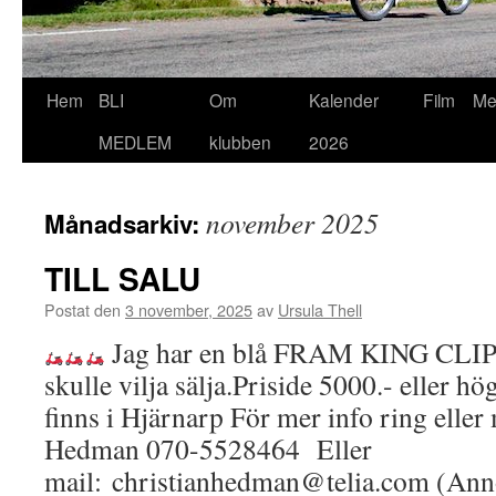
Hoppa
Hem
BLI
Om
Kalender
Film
Me
till
MEDLEM
klubben
2026
innehåll
november 2025
Månadsarkiv:
TILL SALU
Postat den
3 november, 2025
av
Ursula Thell
Jag har en blå FRAM KING CLIPP
skulle vilja sälja.Priside 5000.- eller
finns i Hjärnarp För mer info ring eller
Hedman 070-5528464 Eller
mail: christianhedman@telia.com (Ann