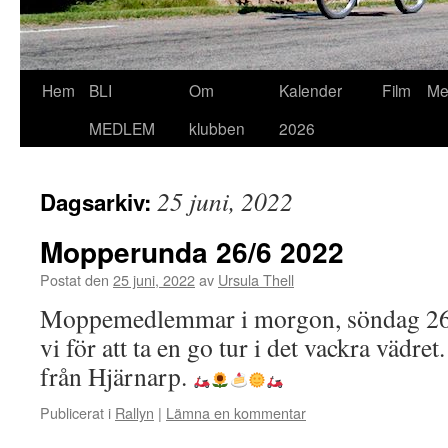
Hoppa
Hem
BLI
Om
Kalender
Film
Me
till
MEDLEM
klubben
2026
innehåll
25 juni, 2022
Dagsarkiv:
Mopperunda 26/6 2022
Postat den
25 juni, 2022
av
Ursula Thell
Moppemedlemmar i morgon, söndag 26/6
vi för att ta en go tur i det vackra vädret
från Hjärnarp.
Publicerat i
Rallyn
|
Lämna en kommentar