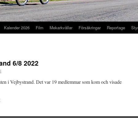
Kalender 2026
Film
Mekarkvällar
Försäkringar
Reportage
Sty
and 6/8 2022
l
esten i Vejbystrand. Det var 19 medlemmar som kom och visade
r