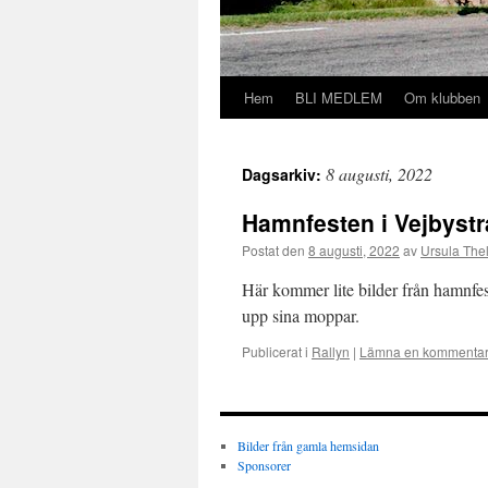
Hem
BLI MEDLEM
Om klubben
Hoppa
till
8 augusti, 2022
Dagsarkiv:
innehåll
Hamnfesten i Vejbystr
Postat den
8 augusti, 2022
av
Ursula Thel
Här kommer lite bilder från hamnf
upp sina moppar.
Publicerat i
Rallyn
|
Lämna en kommenta
Bilder från gamla hemsidan
Sponsorer