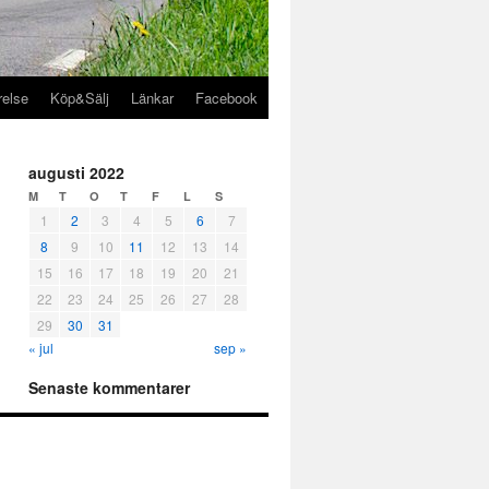
relse
Köp&Sälj
Länkar
Facebook
augusti 2022
M
T
O
T
F
L
S
1
2
3
4
5
6
7
8
9
10
11
12
13
14
15
16
17
18
19
20
21
22
23
24
25
26
27
28
29
30
31
« jul
sep »
Senaste kommentarer