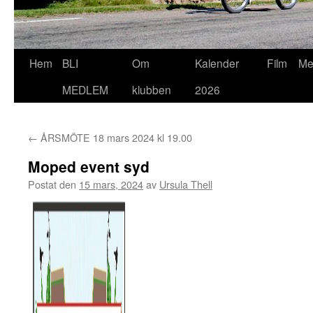
Hoppa
Hem
BLI
Om
Kalender
Film
Me
till
MEDLEM
klubben
2026
innehåll
←
ÅRSMÖTE 18 mars 2024 kl 19.00
Moped event syd
Postat den
15 mars, 2024
av
Ursula Thell