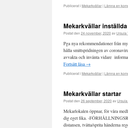
Publicerat i
Mekarkvällar
|
Lämna en kom
Mekarkvällar inställda
Postat den
24 november, 2020
av
Ursula 
Pga nya rekommendationer från mynd
hålla smittspridningen av coronavirus
avvakta och invänta vidare informa
Fortsätt läsa
→
Publicerat i
Mekarkvällar
|
Lämna en kom
Mekarkvällar startar
Postat den
26 september, 2020
av
Ursula
Mekarlokalen öppnar, för våra med
dig eget fika. -FÖRHÅLLNING
distansen, tvätta/sprita händerna r