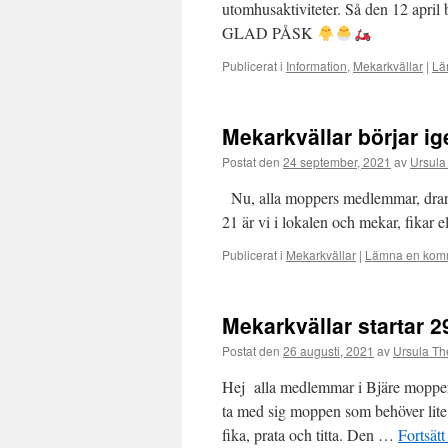
utomhusaktiviteter. Så den 12 april 
GLAD PÅSK
Publicerat i
Information
,
Mekarkvällar
|
Lä
Mekarkvällar börjar ig
Postat den
24 september, 2021
av
Ursula
Nu, alla moppers medlemmar, drar 
21 är vi i lokalen och mekar, fikar e
Publicerat i
Mekarkvällar
|
Lämna en kom
Mekarkvällar startar 
Postat den
26 augusti, 2021
av
Ursula The
Hej alla medlemmar i Bjäre moppers!
ta med sig moppen som behöver lite 
fika, prata och titta. Den …
Fortsätt