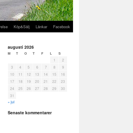
relse
Köp&Sälj
Länkar
Facebook
augusti 2026
M
T
O
T
F
L
S
1
2
3
4
5
6
7
8
9
10
11
12
13
14
15
16
17
18
19
20
21
22
23
24
25
26
27
28
29
30
31
« jul
Senaste kommentarer