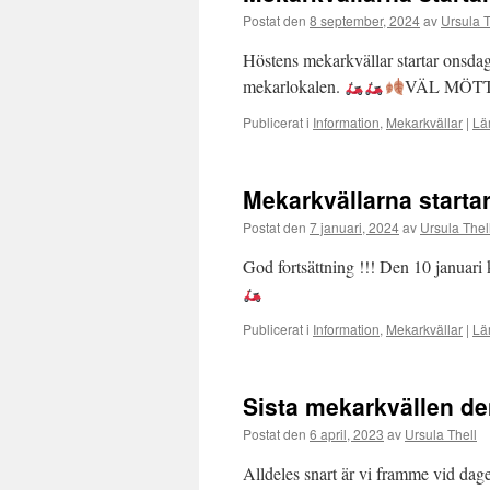
Postat den
8 september, 2024
av
Ursula T
Höstens mekarkvällar startar onsda
mekarlokalen.
VÄL MÖT
Publicerat i
Information
,
Mekarkvällar
|
Lä
Mekarkvällarna startar
Postat den
7 januari, 2024
av
Ursula Thel
God fortsättning !!! Den 10 januari
Publicerat i
Information
,
Mekarkvällar
|
Lä
Sista mekarkvällen de
Postat den
6 april, 2023
av
Ursula Thell
Alldeles snart är vi framme vid dag