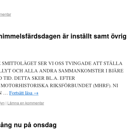
mentar
ihimmelsfärdsdagen är inställt samt övrig
 SMITTOLÄGET SER VI OSS TVINGADE ATT STÄLLA
LLYT OCH ALLA ANDRA SAMMANKOMSTER I BJÄRE
TID. DETTA SKER BL.A. EFTER
OTORHISTORISKA RIKSFÖRBUNDET (MHRF). NI
N …
Fortsätt läsa
→
lyn
|
Lämna en kommentar
igång nu på onsdag