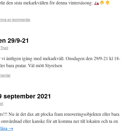
blir den sista mekarkvällen för denna vintersäsong.
mna en kommentar
en 29/9-21
 Thell
vi äntligen igång med mekarkväll. Onsdagen den 29/9-21 kl 18-
ller bara pratar. Väl mött Styrelsen
mentar
29 september 2021
ll
!! Nu är det dax att plocka fram renoveringsobjekten eller bara
omvårdnad eller kanske för att komma ner till lokalen och ta en
 läsa
→