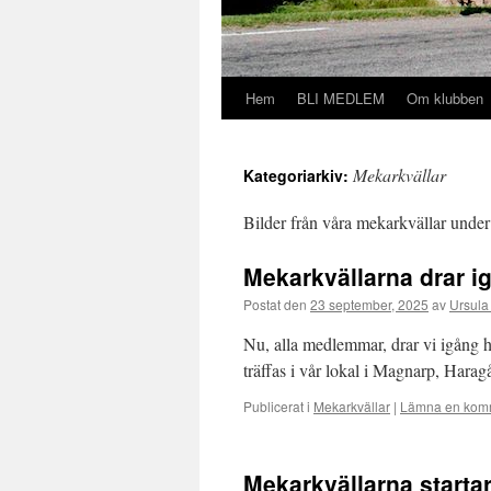
Hem
BLI MEDLEM
Om klubben
Hoppa
till
Mekarkvällar
Kategoriarkiv:
innehåll
Bilder från våra mekarkvällar under
Mekarkvällarna drar i
Postat den
23 september, 2025
av
Ursula
Nu, alla medlemmar, drar vi igång 
träffas i vår lokal i Magnarp, Harag
Publicerat i
Mekarkvällar
|
Lämna en kom
Mekarkvällarna starta