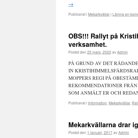
→
Publicerat i
Mekarkvällar
|
Lämna en kom
OBS!!! Rallyt på Krist
verksamhet.
Postat den
25 mars, 2020
av
Admin
PÅ GRUND AV DET RÅDANDE
IN KRISTIHIMMELSFÄRDSRA
MOPPERS REGI PÅ OBESTÄMD 
REKOMMENDATIONER FRÅN M
SOM ANMÄLT ER OCH REDA
Publicerat i
Information
,
Mekarkvällar
,
Ral
Mekarkvällarna drar 
Postat den
1 januari, 2017
av
Admin