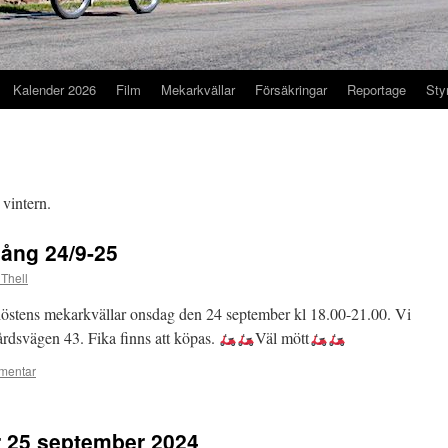
Kalender 2026
Film
Mekarkvällar
Försäkringar
Reportage
Sty
 vintern.
gång 24/9-25
 Thell
höstens mekarkvällar onsdag den 24 september kl 18.00-21.00. Vi
årdsvägen 43. Fika finns att köpas.
Väl mött
mentar
r 25 september 2024