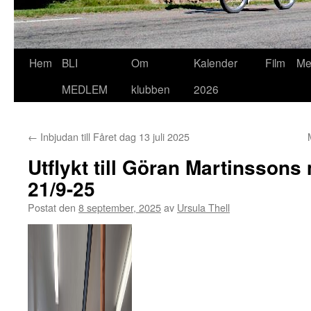
Hoppa
Hem
BLI
Om
Kalender
Film
Me
till
MEDLEM
klubben
2026
innehåll
←
Inbjudan till Fåret dag 13 juli 2025
Utflykt till Göran Martinsso
21/9-25
Postat den
8 september, 2025
av
Ursula Thell